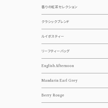
ストロベリーショコラ
香りの紅茶セレクション
ストロベリーバニラチャイ
ティーバッグ
クラシックブレンド
5個pack
ベリールージュ
リーフティー（茶葉）
ティーバッグ
ルイボスティー
10個Pack
50g
5個pack
リーフティー（茶葉）
ティーバッグ
リーフティーバッグ
20個Pack
100g
10個Pack
50g
5個pack
茶葉
10個pack
English Afternoon
20個Pack
100g
10個Pack
50g
20個pack
ティーバッグ
Mandarin Earl Grey
20個Pack
100g
10個Pack
茶葉
ティーバッグ
Berry Rouge
20個Pack