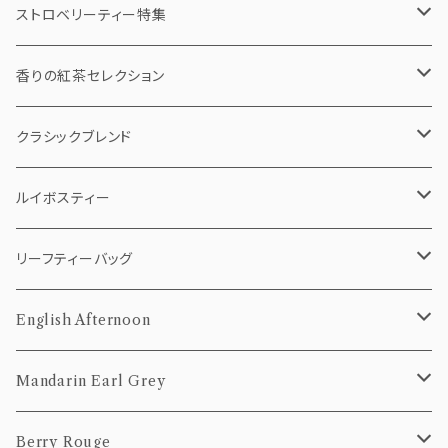
ストロベリーティー特集
ストロベリーショコラ
香りの紅茶セレクション
ストロベリーバニラチャイ
ティーバッグ
クラシックブレンド
5個pack
ベリールージュ
リーフティー（茶葉）
ティーバッグ
ルイボスティー
10個Pack
50g
5個pack
リーフティー（茶葉）
ティーバッグ
リーフティーバッグ
20個Pack
100g
10個Pack
50g
5個pack
茶葉
10個pack
English Afternoon
20個Pack
100g
10個Pack
50g
20個pack
ティーバッグ
Mandarin Earl Grey
20個Pack
100g
10個Pack
茶葉
ティーバッグ
Berry Rouge