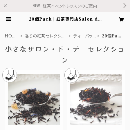
紅茶イベントレッスンのご案内
20個Pack | 紅茶専門店Salon de
Fleur
HOM
香りの紅茶セレクショ
ティーバッ
20個Pac
E
ン
グ
k
小さなサロン・ド・テ セレクショ
ン