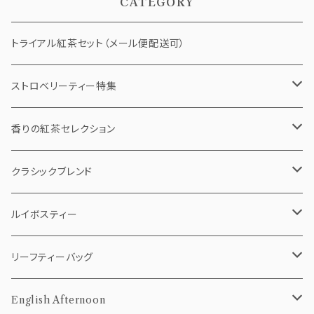
CATEGORY
トライアル紅茶セット（メール便配送可）
ストロベリーティー特集
ストロベリーショコラ
香りの紅茶セレクション
ストロベリーバニラチャイ
ティーバッグ
クラシックブレンド
5個pack
ベリールージュ
リーフティー（茶葉）
ティーバッグ
ルイボスティー
10個Pack
50g
5個pack
リーフティー（茶葉）
ティーバッグ
リーフティーバッグ
20個Pack
100g
10個Pack
50g
5個pack
茶葉
10個pack
English Afternoon