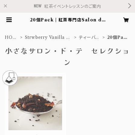
紅茶イベントレッスンのご案内
20個Pack | 紅茶専門店Salon de
Fleur
HOM
Strwberry Vanilla Ch
ティーバッ
20個Pac
E
ai
グ
k
小さなサロン・ド・テ セレクショ
ン