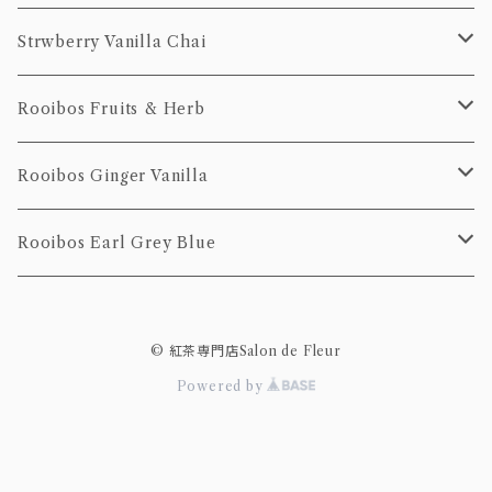
100g
20個Pack
50g
10個pack
ティーバッグ
Strwberry Vanilla Chai
100g
20個pack
10個pack
ティーバッグ
Rooibos Fruits & Herb
20個pack
10個Pack
ティーバッグ
Rooibos Ginger Vanilla
20個Pack
10個Pack
茶葉
ティーバッグ
Rooibos Earl Grey Blue
20個Pack
10個pack
ティーバッグ
© 紅茶専門店Salon de Fleur
20個pack
10個pack
Powered by
20個pack