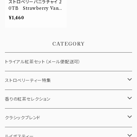
ストロベリーバニラチャイ 2
0TB Strawberry Vanil
la Chai
¥1,460
CATEGORY
トライアル紅茶セット（メール便配送可）
ストロベリーティー特集
ストロベリーショコラ
香りの紅茶セレクション
ストロベリーバニラチャイ
ティーバッグ
クラシックブレンド
5個pack
ベリールージュ
リーフティー（茶葉）
ティーバッグ
ルイボスティー