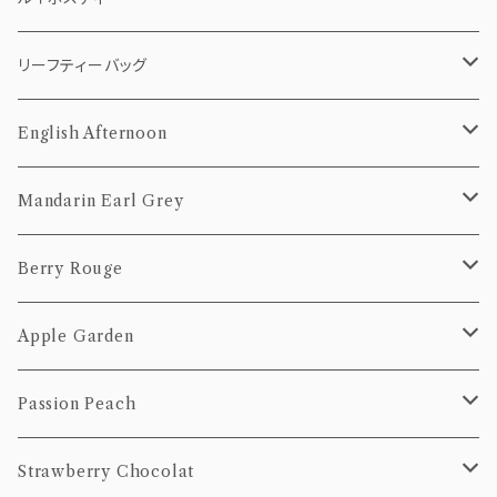
10個Pack
50g
5個pack
リーフティー（茶葉）
ティーバッグ
リーフティーバッグ
20個Pack
100g
10個Pack
50g
5個pack
茶葉
10個pack
English Afternoon
20個Pack
100g
10個Pack
50g
20個pack
ティーバッグ
Mandarin Earl Grey
20個Pack
100g
10個Pack
茶葉
ティーバッグ
Berry Rouge
20個Pack
50g
10個Pack
茶葉
ティーバッグ
Apple Garden
100g
20個Pack
50g
10個Pack
茶葉
ティーバッグ
Passion Peach
100g
20個Pack
50g
10個Pack
茶葉
ティーバッグ
Strawberry Chocolat