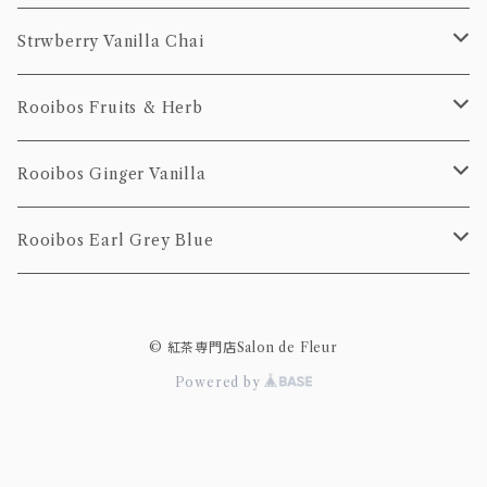
100g
20個Pack
50g
10個pack
ティーバッグ
Strwberry Vanilla Chai
100g
20個pack
10個pack
ティーバッグ
Rooibos Fruits & Herb
20個pack
10個Pack
ティーバッグ
Rooibos Ginger Vanilla
20個Pack
10個Pack
茶葉
ティーバッグ
Rooibos Earl Grey Blue
20個Pack
10個pack
ティーバッグ
© 紅茶専門店Salon de Fleur
20個pack
10個pack
Powered by
20個pack