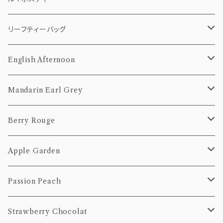
10個Pack
50g
5個pack
リーフティー（茶葉）
ティーバッグ
リーフティーバッグ
20個Pack
100g
10個Pack
50g
5個pack
茶葉
10個pack
English Afternoon
20個Pack
100g
10個Pack
50g
20個pack
ティーバッグ
Mandarin Earl Grey
20個Pack
100g
10個Pack
茶葉
ティーバッグ
Berry Rouge
20個Pack
50g
10個Pack
茶葉
ティーバッグ
Apple Garden
100g
20個Pack
50g
10個Pack
茶葉
ティーバッグ
Passion Peach
100g
20個Pack
50g
10個Pack
茶葉
ティーバッグ
Strawberry Chocolat