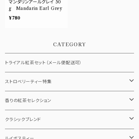
マンダリンアールグレイ 50
g Mandarin Earl Grey
¥780
CATEGORY
トライアル紅茶セット（メール便配送可）
ストロベリーティー特集
ストロベリーショコラ
香りの紅茶セレクション
ストロベリーバニラチャイ
ティーバッグ
クラシックブレンド
5個pack
ベリールージュ
リーフティー（茶葉）
ティーバッグ
ルイボスティー