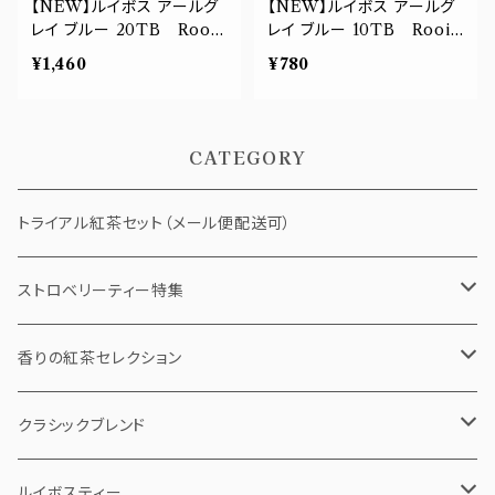
【NEW】ルイボス アールグ
【NEW】ルイボス アールグ
レイ ブルー 20TB Rooib
レイ ブルー 10TB Rooib
os Earl Grey Blue
os Earl Grey Blue
¥1,460
¥780
CATEGORY
トライアル紅茶セット（メール便配送可）
ストロベリーティー特集
ストロベリーショコラ
香りの紅茶セレクション
ストロベリーバニラチャイ
ティーバッグ
クラシックブレンド
5個pack
ベリールージュ
リーフティー（茶葉）
ティーバッグ
ルイボスティー