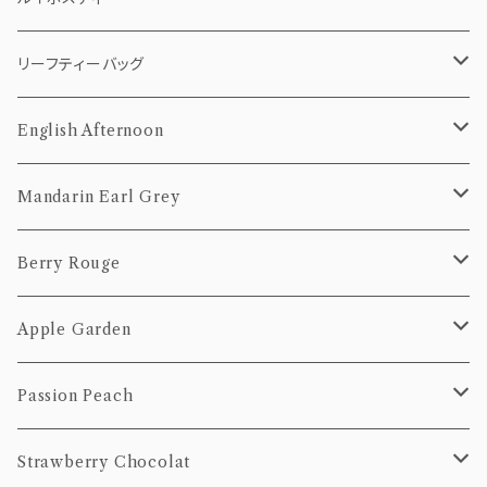
10個Pack
50g
5個pack
リーフティー（茶葉）
ティーバッグ
リーフティーバッグ
20個Pack
100g
10個Pack
50g
5個pack
茶葉
10個pack
English Afternoon
20個Pack
100g
10個Pack
50g
20個pack
ティーバッグ
Mandarin Earl Grey
20個Pack
100g
10個Pack
茶葉
ティーバッグ
Berry Rouge
20個Pack
50g
10個Pack
茶葉
ティーバッグ
Apple Garden
100g
20個Pack
50g
10個Pack
茶葉
ティーバッグ
Passion Peach
100g
20個Pack
50g
10個Pack
茶葉
ティーバッグ
Strawberry Chocolat