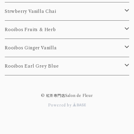
100g
20個Pack
50g
10個pack
ティーバッグ
Strwberry Vanilla Chai
100g
20個pack
10個pack
ティーバッグ
Rooibos Fruits & Herb
20個pack
10個Pack
ティーバッグ
Rooibos Ginger Vanilla
20個Pack
10個Pack
茶葉
ティーバッグ
Rooibos Earl Grey Blue
20個Pack
10個pack
ティーバッグ
© 紅茶専門店Salon de Fleur
20個pack
10個pack
Powered by
20個pack