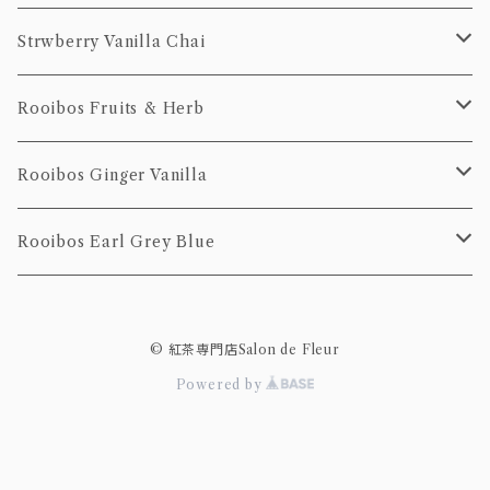
100g
20個Pack
50g
10個pack
ティーバッグ
Strwberry Vanilla Chai
100g
20個pack
10個pack
ティーバッグ
Rooibos Fruits & Herb
20個pack
10個Pack
ティーバッグ
Rooibos Ginger Vanilla
20個Pack
10個Pack
茶葉
ティーバッグ
Rooibos Earl Grey Blue
20個Pack
10個pack
ティーバッグ
© 紅茶専門店Salon de Fleur
20個pack
10個pack
Powered by
20個pack