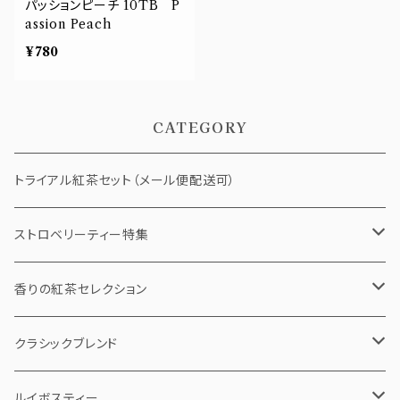
パッションピーチ 10TB P
assion Peach
¥780
CATEGORY
トライアル紅茶セット（メール便配送可）
ストロベリーティー特集
ストロベリーショコラ
香りの紅茶セレクション
ストロベリーバニラチャイ
ティーバッグ
クラシックブレンド
5個pack
ベリールージュ
リーフティー（茶葉）
ティーバッグ
ルイボスティー