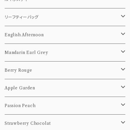
10個Pack
50g
5個pack
リーフティー（茶葉）
ティーバッグ
リーフティーバッグ
20個Pack
100g
10個Pack
50g
5個pack
茶葉
10個pack
English Afternoon
20個Pack
100g
10個Pack
50g
20個pack
ティーバッグ
Mandarin Earl Grey
20個Pack
100g
10個Pack
茶葉
ティーバッグ
Berry Rouge
20個Pack
50g
10個Pack
茶葉
ティーバッグ
Apple Garden
100g
20個Pack
50g
10個Pack
茶葉
ティーバッグ
Passion Peach
100g
20個Pack
50g
10個Pack
茶葉
ティーバッグ
Strawberry Chocolat