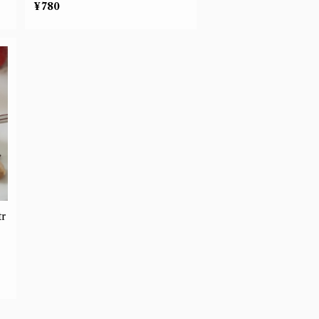
¥780
r