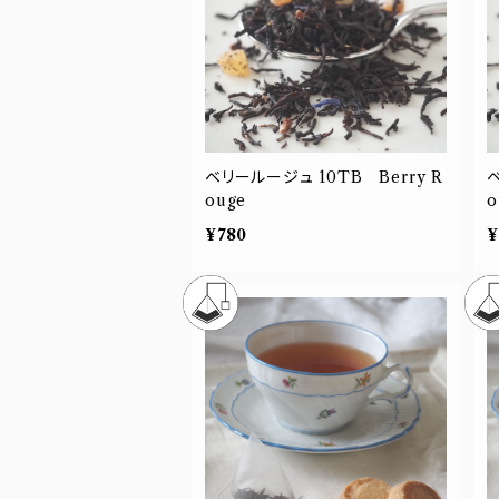
ベリールージュ 10TB Berry R
ベ
ouge
o
¥780
¥