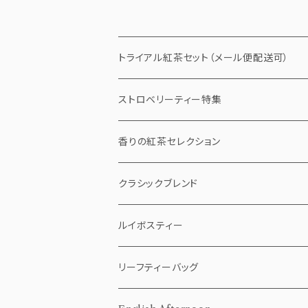
トライアル紅茶セット（メール便配送可）
ストロベリーティー特集
ストロベリーショコラ
香りの紅茶セレクション
ストロベリーバニラチャイ
ティーバッグ
クラシックブレンド
5個pack
ベリールージュ
リーフティー（茶葉）
ティーバッグ
ルイボスティー
10個Pack
50g
5個pack
リーフティー（茶葉）
ティーバッグ
リーフティーバッグ
20個Pack
100g
10個Pack
50g
5個pack