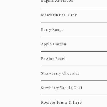
茶葉
10個pack
English Afternoon
20個Pack
100g
10個Pack
50g
20個pack
ティーバッグ
Mandarin Earl Grey
20個Pack
100g
10個Pack
茶葉
ティーバッグ
Berry Rouge
20個Pack
50g
10個Pack
茶葉
ティーバッグ
Apple Garden
100g
20個Pack
50g
10個Pack
茶葉
ティーバッグ
Passion Peach
100g
20個Pack
50g
10個Pack
茶葉
ティーバッグ
Strawberry Chocolat
100g
20個Pack
50g
10個pack
ティーバッグ
Strwberry Vanilla Chai
100g
20個pack
10個pack
ティーバッグ
Rooibos Fruits & Herb