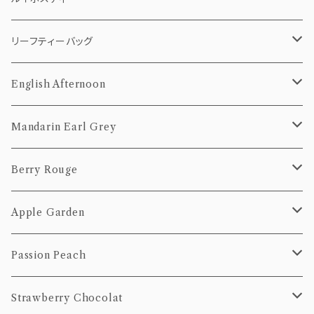
10個Pack
50g
5個pack
リーフティー（茶葉）
ティーバッグ
リーフティーバッグ
20個Pack
100g
10個Pack
50g
5個pack
茶葉
10個pack
English Afternoon
20個Pack
100g
10個Pack
50g
20個pack
ティーバッグ
Mandarin Earl Grey
20個Pack
100g
10個Pack
茶葉
ティーバッグ
Berry Rouge
20個Pack
50g
10個Pack
茶葉
ティーバッグ
Apple Garden
100g
20個Pack
50g
10個Pack
茶葉
ティーバッグ
Passion Peach
100g
20個Pack
50g
10個Pack
茶葉
ティーバッグ
Strawberry Chocolat