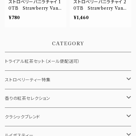
ストロベリーバニラチャイ 1
ストロベリーバニラチャイ 2
0TB Strawberry Vanil
0TB Strawberry Vanil
la Chai
la Chai
¥780
¥1,460
CATEGORY
トライアル紅茶セット（メール便配送可）
ストロベリーティー特集
ストロベリーショコラ
香りの紅茶セレクション
ストロベリーバニラチャイ
ティーバッグ
クラシックブレンド
5個pack
ベリールージュ
リーフティー（茶葉）
ティーバッグ
ルイボスティー