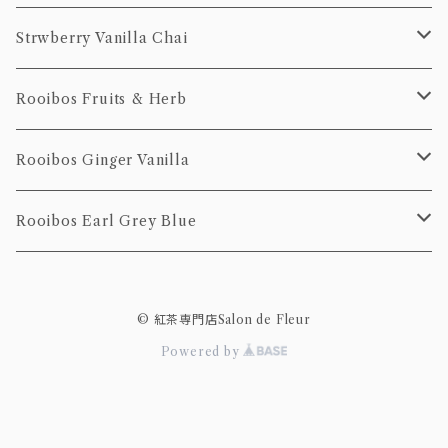
100g
20個Pack
50g
10個pack
ティーバッグ
Strwberry Vanilla Chai
100g
20個pack
10個pack
ティーバッグ
Rooibos Fruits & Herb
20個pack
10個Pack
ティーバッグ
Rooibos Ginger Vanilla
20個Pack
10個Pack
茶葉
ティーバッグ
Rooibos Earl Grey Blue
20個Pack
10個pack
ティーバッグ
© 紅茶専門店Salon de Fleur
20個pack
10個pack
Powered by
20個pack